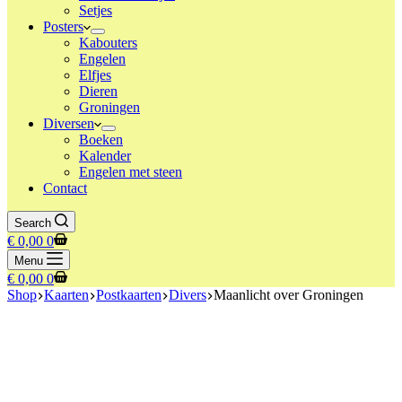
Setjes
Posters
Kabouters
Engelen
Elfjes
Dieren
Groningen
Diversen
Boeken
Kalender
Engelen met steen
Contact
Search
Winkelwagen
€
0,00
0
Menu
Winkelwagen
€
0,00
0
Shop
Kaarten
Postkaarten
Divers
Maanlicht over Groningen